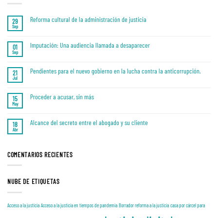
Reforma cultural de la administración de justicia
29
Sep
No
hay
comentarios
en
Imputación: Una audiencia llamada a desaparecer
01
Reforma
Sep
No
cultural
hay
de
comentarios
la
en
Pendientes para el nuevo gobierno en la lucha contra la anticorrupción.
administración
21
Imputación:
de
Jul
No
Una
justicia
hay
audiencia
comentarios
llamada
en
Proceder a acusar, sin más
a
15
Pendientes
desaparecer
May
No
para
hay
el
comentarios
nuevo
en
Alcance del secreto entre el abogado y su cliente
gobierno
18
Proceder
en
Abr
No
a
la
hay
acusar,
lucha
comentarios
sin
contra
en
más
la
Alcance
COMENTARIOS RECIENTES
anticorrupción.
del
secreto
entre
el
abogado
NUBE DE ETIQUETAS
y
su
cliente
Acceso a la justicia
Acceso a la justicia en tiempos de pandemia
Borrador reforma a la justicia
casa por cárcel para