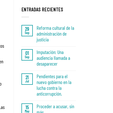
ENTRADAS RECIENTES
Reforma cultural de la
29
Sep
administración de
justicia
tos
No
hay
Imputación: Una
01
comentarios
Sep
audiencia llamada a
en
en
Reforma
desaparecer
cultural
de
No
la
hay
Pendientes para el
21
administración
comentarios
Jul
nuevo gobierno en la
de
en
o
justicia
Imputación:
lucha contra la
Una
anticorrupción.
audiencia
llamada
No
a
hay
Proceder a acusar, sin
desaparecer
Las
15
comentarios
May
más
en