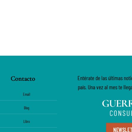
Entérate de las últimas not
Contacto
país. Una vez al mes te lleg
Email
Blog
Libro
NEWSLE