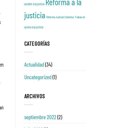
Reforma a la
acceder a la justicia
o
justicia
Reforma Judicial Colombia
Trabas en
s
acceso a la justicia
CATEGORÍAS
Actualidad
(34)
en
Uncategorized
(1)
a
ARCHIVOS
an
septiembre 2022
(2)